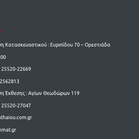
α
ση Κατασκευαστικού : Ευριπίδου 70 – Ορεστιάδα
200
: 25520-22669
932562813
ση Έκθεσης : Αγίων Θεωδώρων 119
: 25520-27047
thaiou.com.gr
nmat.gr