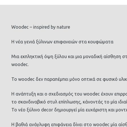
Woodec – inspired by nature
Η νέα γενιά ξύλινων επιφανειών στα κουφώματα
Μια εκπληκτική όψη ξύλου και μια μοναδική αίσθηση 
woodec.
Το woodec δεν παραπέμπει μόνο οπτικά σε φυσικό υλικό
Η ανάπτυξη και ο σχεδιασμός του woodec έχουν επιρρο
το σκανδιναβικό στυλ επίπλωσης, κάνοντάς το μία ιδι
Το νέο ξύλινο decor δημιουργεί μία ευχάριστη και μοντ
Η βαθιά ανάγλυφη επιφάνεια δίνει στο woodec μία αίσ