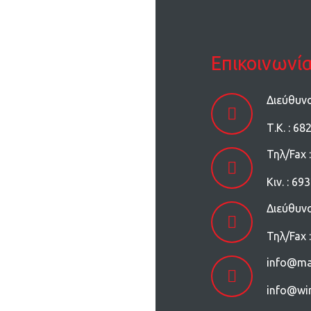
Επικοινωνί
Διεύθυν
Τ.Κ. : 68
Τηλ/Fax 
Kιν. : 6
Διεύθυν
Τηλ/Fax 
info@ma
info@wi