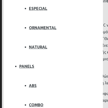
Διατίθεται με καπάκια επικάλυψης αλουμινίου aluskin
Προφίλ 5 θαλάμων
ESPECIAL
Δυνατότητα μη ορατής αποστράγγισης
Τα συνθετικά Kουφώματα PVC νέ
ORNAMENTAL
θερμομόνωση και άριστη ηχομόνω
Στην εταιρια μας WinMat ΜΑΤΘ
Kατασκευάζουμε ολοκληρωμένες
NATURAL
και της διαδικασίας παραγωγής 
Φιλοσοφία μας αποτελεί η δημι
ενεργειακή απόδοση.
PANELS
Το πρωτοποριακό design, καθώς 
λύσεων, με γνώμονα πάντα τη λε
ABS
Τα καινοτόμα, ενεργειακά κουφ
1. Προστασία από αντίξοες καιρ
COMBO
2. Ηχομόνωση.