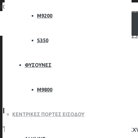
Καλ
M9200
25
S350
ΦΥΣΟΥΝΕΣ
Αρχική
IDEAL 4000
M9800
IDEAL 4000
ΚΕΝΤΡΙΚΕΣ ΠΟΡΤΕΣ ΕΙΣΟΔΟΥ
Τα συνθετικά Kουφώματα PVC νέας τεχν