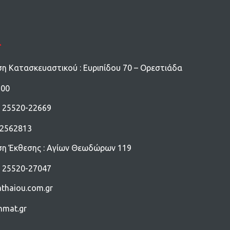
α
ση Κατασκευαστικού : Ευριπίδου 70 – Ορεστιάδα
200
: 25520-22669
932562813
ση Έκθεσης : Αγίων Θεωδώρων 119
: 25520-27047
thaiou.com.gr
nmat.gr