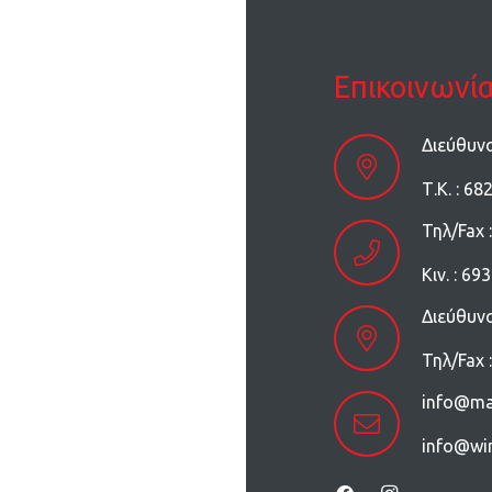
Επικοινωνί
Διεύθυν
Τ.Κ. : 68
Τηλ/Fax 
Kιν. : 6
Διεύθυν
Τηλ/Fax 
info@ma
info@wi