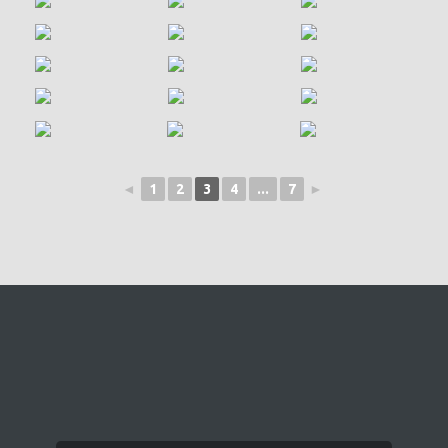
◄
1
2
3
4
...
7
►